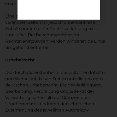
erkennbar.
Eine permanente inhaltliche Kontrolle der
verlinkten Seiten ist jedoch ohne konkrete
Anhaltspunkte einer Rechtsverletzung nicht
zumutbar. Bei Bekanntwerden von
Rechtsverletzungen werden wir derartige Links
umgehend entfernen.
Urheberrecht
Die durch die Seitenbetreiber erstellten Inhalte
und Werke auf diesen Seiten unterliegen dem
deutschen Urheberrecht. Die Vervielfältigung,
Bearbeitung, Verbreitung und jede Art der
Verwertung außerhalb der Grenzen des
Urheberrechtes bedürfen der schriftlichen
Zustimmung des jeweiligen Autors bzw.