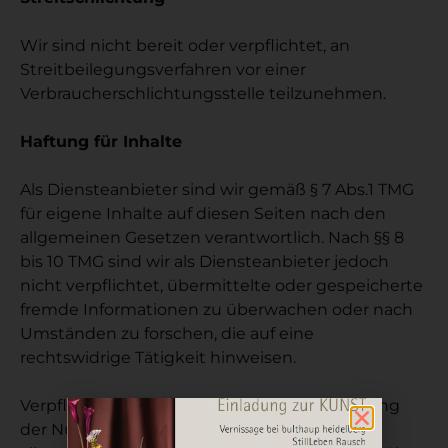
Wir sind nicht bereit oder verpflichtet, an
Streitbeilegungsverfahren vor einer
Verbraucherschlichtungsstelle teilzunehmen.
Haftung für Inhalte
Als Diensteanbieter sind wir gemäß § 7 Abs.1 TMG
für eigene Inhalte auf diesen Seiten nach den
allgemeinen Gesetzen verantwortlich. Nach §§ 8
bis 10 TMG sind wir als Diensteanbieter jedoch
nicht verpflichtet, übermittelte oder gespeicherte
fremde Informationen zu überwachen oder nach
Umständen zu forschen, die auf eine
rechtswidrige Tätigkeit hinweisen.
Verpflichtungen zur Entfernung oder Sperrung
der Nutzung von Informationen nach den