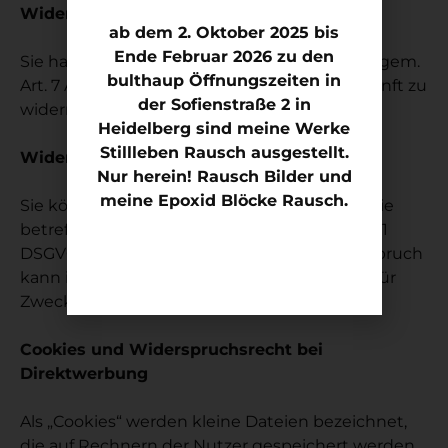
Widerrufsrecht
ab dem 2. Oktober 2025 bis
Ende Februar 2026 zu den
Sie haben das Recht, erteilte Einwilligungen gem.
bulthaup Öffnungszeiten in
Art. 7 Abs. 3 DSGVO mit Wirkung für die Zukunft zu
der Sofienstraße 2 in
widerrufen
Heidelberg sind meine Werke
Stillleben Rausch ausgestellt.
Widerspruchsrecht
Nur herein! Rausch Bilder und
meine Epoxid Blöcke Rausch.
Sie können der künftigen Verarbeitung der Sie
betreffenden Daten nach Maßgabe des Art. 21
DSGVO jederzeit widersprechen. Der Widerspruch
kann insbesondere gegen die Verarbeitung für
Zwecke der Direktwerbung erfolgen.
Cookies und Widerspruchsrecht bei
Direktwerbung
Als „Cookies“ werden kleine Dateien bezeichnet,
die auf Rechnern der Nutzer gespeichert werden.