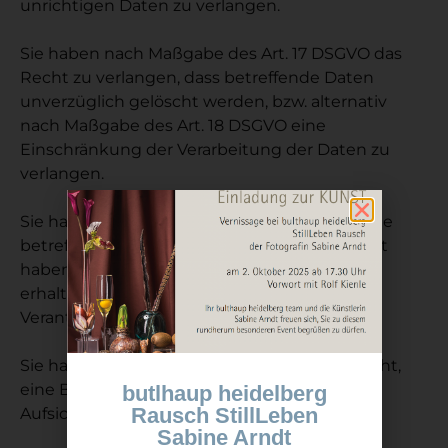
unrichtigen Daten zu verlangen.
Sie haben nach Maßgabe des Art. 17 DSGVO das
Recht zu verlangen, dass betreffende Daten
unverzüglich gelöscht werden, bzw. alternativ
nach Maßgabe des Art. 18 DSGVO eine
Einschränkung der Verarbeitung der Daten zu
verlangen.
Sie haben das Recht zu verlangen, dass die Sie
betreffenden Daten, die Sie uns bereitgestellt
haben nach Maßgabe des Art. 20 DSGVO zu
erhalten und deren Übermittlung an andere
Verantwortliche zu fordern.
Sie haben ferner gem. Art. 77 DSGVO das Recht,
eine Beschwerde bei der zuständigen
butlhaup heidelberg
Rausch StillLeben
Aufsichtsbehörde einzureichen.
Sabine Arndt