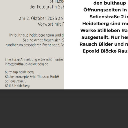
den bulthaup
Mitglied Kunstverein K
Öffnungszeiten in
Sofienstraße 2 i
Heidelberg sind m
Kontakt
Werke Stillleben R
Mitglied FEMALE PHO
ausgestellt. Nur he
Rausch Bilder und 
Epoxid Blöcke Rau