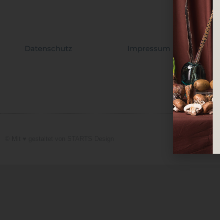
Datenschutz
Impressum
© Mit ♥️ gestaltet von
STARTS Design