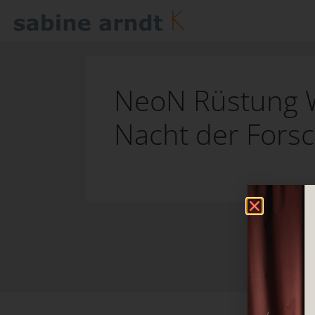
NeoN Rüstung 
Nacht der Fors