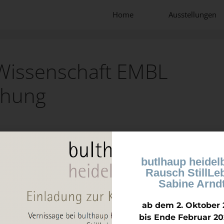
Home
Ausstellungen
Wissenschaft EMBL
chung
butlhaup heidel
Rausch StillLe
Sabine Arnd
ab dem 2. Oktober 
bis Ende Februar 20