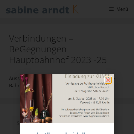
Menü
Verbindungen –
BeGegnungen
Hauptbahnhof 2023 -25
Ausschreibung Stadt Heidelberg und Deutsche
Bahn zum Thema Verbindungen