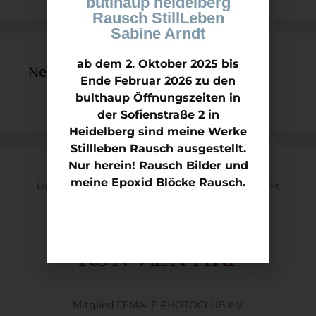
butlhaup heidelberg
Rausch StillLeben
Sabine Arndt
ab dem 2. Oktober 2025 bis
Neueste Kommentare
Ende Februar 2026 zu den
bulthaup Öffnungszeiten in
der Sofienstraße 2 in
Heidelberg sind meine Werke
Stillleben Rausch ausgestellt.
Nur herein! Rausch Bilder und
meine Epoxid Blöcke Rausch.
Datenschutz
Impressum
Kontakt
Mitglied Kunstverein KON.NEX ART e.V
Mitglied FEMALE PHOTOCLUB e.V.