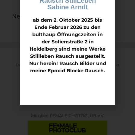
Rausch StillLeben
Sabine Arndt
Neueste Kommentare
ab dem 2. Oktober 2025 bis
Ende Februar 2026 zu den
bulthaup Öffnungszeiten in
der Sofienstraße 2 in
Heidelberg sind meine Werke
Stillleben Rausch ausgestellt.
Nur herein! Rausch Bilder und
Datenschutz
Impressum
Kontakt
meine Epoxid Blöcke Rausch.
Mitglied Kunstverein KON.NEX ART e.V
Mitglied FEMALE PHOTOCLUB e.V.