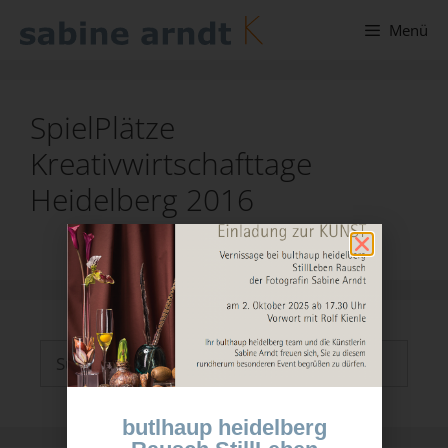
Menü
SpielPlätze
Kreativwirtschafttage
Heidelberg 2016
butlhaup heidelberg