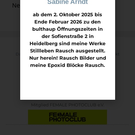
Sabine Arndt
Neueste Kommentare
ab dem 2. Oktober 2025 bis
Ende Februar 2026 zu den
bulthaup Öffnungszeiten in
der Sofienstraße 2 in
Heidelberg sind meine Werke
Stillleben Rausch ausgestellt.
Datenschutz
Impressum
Kontakt
Nur herein! Rausch Bilder und
meine Epoxid Blöcke Rausch.
Mitglied Kunstverein KON.NEX ART e.V
Mitglied FEMALE PHOTOCLUB e.V.