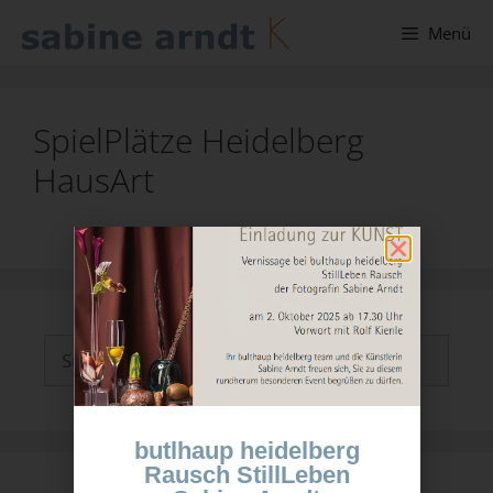
Menü
SpielPlätze Heidelberg
HausArt
butlhaup heidelberg
Rausch StillLeben