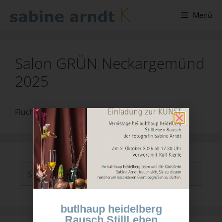
Menü
Salon GRÜN Neckargemünd
2025
FluchtPunkte, SpielPlätze und Begegnungen
butlhaup heidelberg
Rausch StillLeben