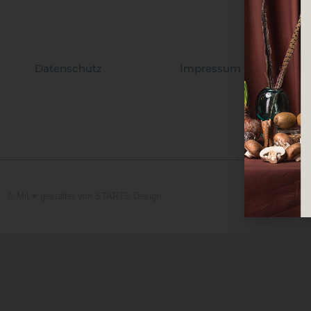
Datenschutz
Impressum
© Mit ♥️ gestaltet von
STARTS Design