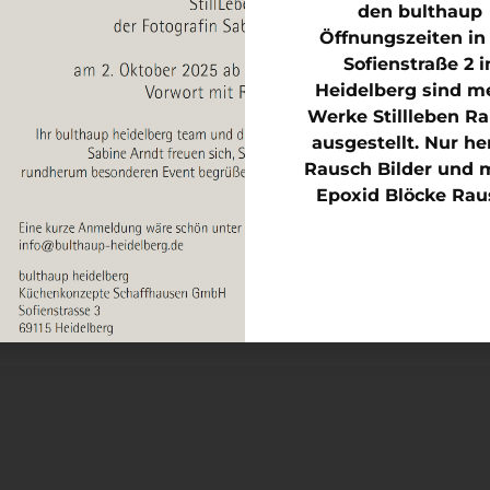
den bulthaup
Mitglied Kunstverein K
Öffnungszeiten in
Sofienstraße 2 i
Heidelberg sind m
Kontakt
Werke Stillleben R
Mitglied FEMALE PHO
ausgestellt. Nur he
Rausch Bilder und 
Epoxid Blöcke Rau