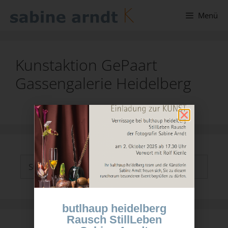
Menü
Kunstaktion GePaart
Gassengalerie Heidelberg
butlhaup heidelberg
Rausch StillLeben