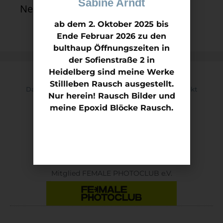
Sabine Arndt
Neueste Kommentare
ab dem 2. Oktober 2025 bis
Ende Februar 2026 zu den
bulthaup Öffnungszeiten in
der Sofienstraße 2 in
Heidelberg sind meine Werke
Stillleben Rausch ausgestellt.
Datenschutz
Impressum
Kontakt
Nur herein! Rausch Bilder und
meine Epoxid Blöcke Rausch.
Mitglied Kunstverein KON.NEX ART e.V
Mitglied FEMALE PHOTOCLUB e.V.