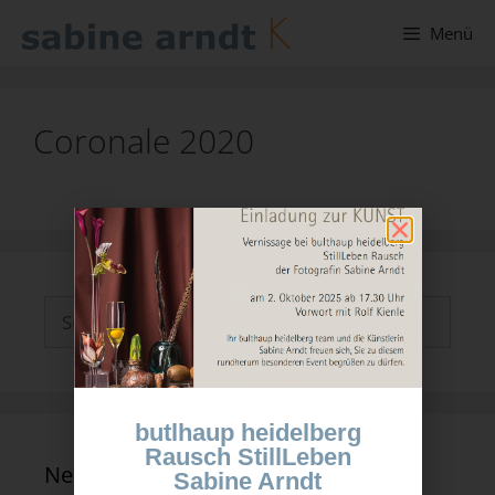
Menü
Coronale 2020
butlhaup heidelberg
Rausch StillLeben
Neueste Kommentare
Sabine Arndt