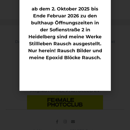
ab dem 2. Oktober 2025 bis
Ende Februar 2026 zu den
bulthaup Öffnungszeiten in
der Sofienstraße 2 in
Heidelberg sind meine Werke
Datenschutz
Impressum
Kontakt
Stillleben Rausch ausgestellt.
Nur herein! Rausch Bilder und
Mitglied Kunstverein KON.NEX ART e.V
meine Epoxid Blöcke Rausch.
Mitglied FEMALE PHOTOCLUB e.V.